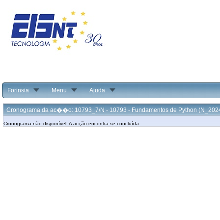
Forinsia
Menu
Ajuda
Cronograma da ac��o: 10793_7/N - 10793 - Fundamentos de Python (N_202
Cronograma não disponível. A acção encontra-se concluída.