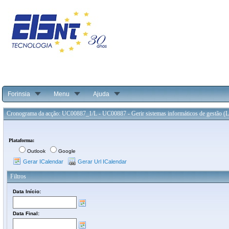
Forinsia
Menu
Ajuda
Cronograma da acção: UC00887_1/L - UC00887 - Gerir sistemas informáticos de gestão (
Plataforma:
Outlook
Google
Gerar ICalendar
Gerar Url ICalendar
Filtros
Data Início:
Data Final: